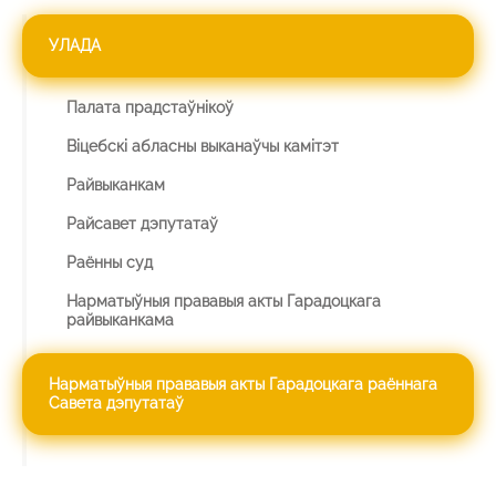
УЛАДА
Палата прадстаўнікоў
Віцебскі абласны выканаўчы камітэт
Райвыканкам
Райсавет дэпутатаў
Раённы суд
Нарматыўныя прававыя акты Гарадоцкага
райвыканкама
Нарматыўныя прававыя акты Гарадоцкага раённага
Савета дэпутатаў