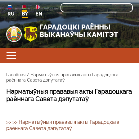
RU
BY
EN
ГАРАДОЦКI РАЁННЫ
ВЫКАНАЎЧЫ КАМІТЭТ
Галоўная
/
Нарматыўныя прававыя акты Гарадоцкага
раённага Савета дэпутатаў
Нарматыўныя прававыя акты Гарадоцкага
раённага Савета дэпутатаў
>> >> Нарматыўныя прававыя акты Гарадоцкага
раённага Савета дэпутатаў