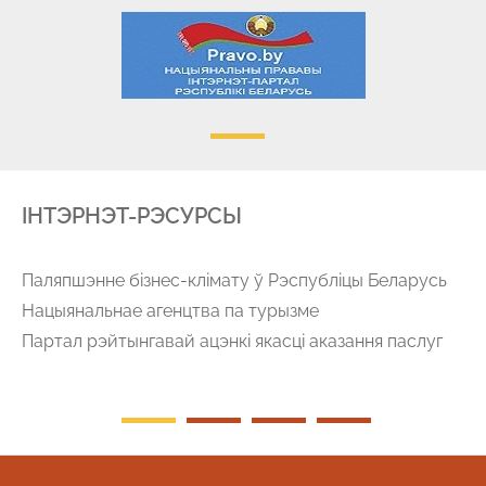
IНТЭРНЭТ-РЭСУРСЫ
Паляпшэнне бізнес-клімату ў Рэспубліцы Беларусь
Нацыянальнае агенцтва па турызме
Партал рэйтынгавай ацэнкі якасці аказання паслуг