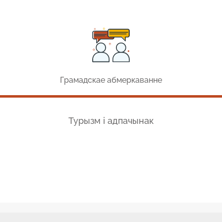
Грамадскае абмеркаванне
Турызм і адпачынак