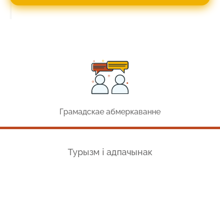
Грамадскае абмеркаванне
Турызм і адпачынак