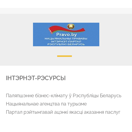
IНТЭРНЭТ-РЭСУРСЫ
Паляпшэнне бізнес-клімату ў Рэспубліцы Беларусь
Нацыянальнае агенцтва па турызме
Партал рэйтынгавай ацэнкі якасці аказання паслуг