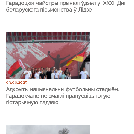
Гарадоцкія майстры прынялі ўдзел у ХХХІІ Дні
беларускага пісьменства ў Лідзе
09.06.2025
Адкрыты нацыянальны футбольны стадыён.
Гарадокчане не змаглі прапусціць гэтую
гістарычную падзею