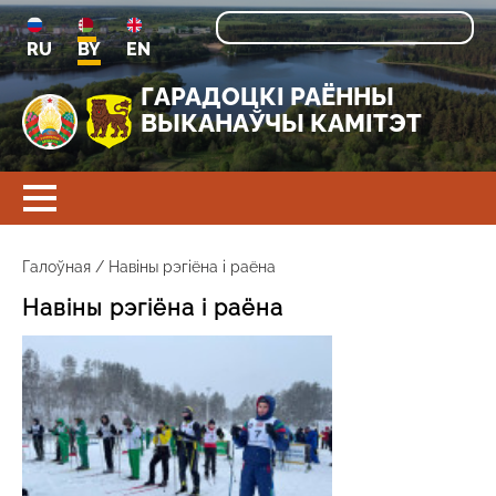
RU
BY
EN
ГАРАДОЦКI РАЁННЫ
ВЫКАНАЎЧЫ КАМІТЭТ
Галоўная
/
Навіны рэгіёна і раёна
Навіны рэгіёна і раёна