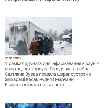
16.01.2026
У рамках адзінага дня інфармавання кіраўнік
дэпутацкага корпуса Гарадоцкага раёна
Святлана Зуева правяла шэраг сустрэч з
жыхарамі вёсак Рудня і Марчанкi
Езярышчанскага сельсавета