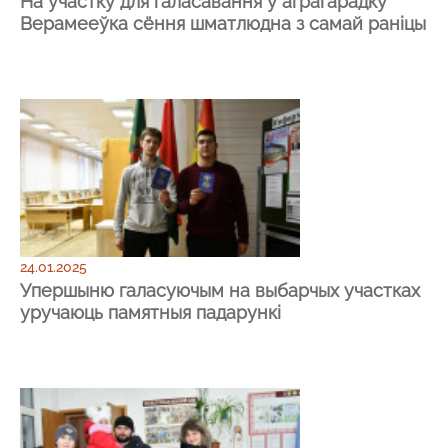
На ўчастку для галасавання ў аграгарадку
Верамееўка сёння шматлюдна з самай раніцы
24.01.2025
Упершыню галасуючым на выбарчых участках
уручаюць памятныя падарункі