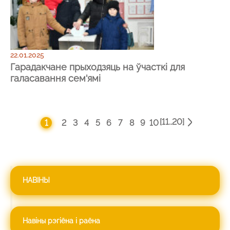
22.01.2025
Гарадакчане прыходзяць на ўчасткі для
галасавання сем'ямі
[11..20]
1
2
3
4
5
6
7
8
9
10
НАВІНЫ
Навіны рэгіёна і раёна