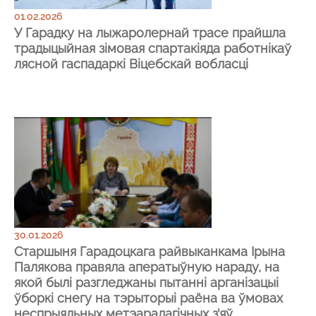
01.02.2026
У Гарадку на лыжаролернай трасе прайшла
традыцыйная зімовая спартакіяда работнікаў
лясной гаспадаркі Віцебскай вобласці
30.01.2026
Старшыня Гарадоцкага райвыканкама Ірына
Палякова правяла аператыўную нараду, на
якой былі разгледжаны пытанні арганізацыі
ўборкі снегу на тэрыторыі раёна ва ўмовах
неспрыяльных метэаралагічных з'яў