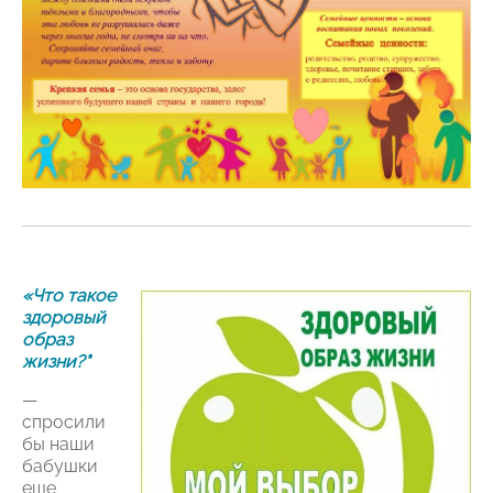
«Что такое
здоровый
образ
жизни?"
—
спросили
бы наши
бабушки
еще