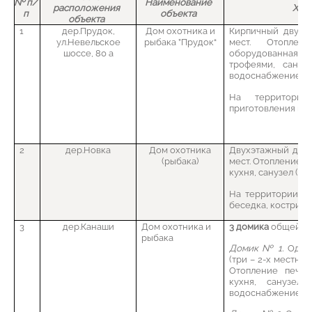
№ п/
Наименование
расположения
Хара
п
объекта
объекта
1
дер.Прудок,
Дом охотника и
Кирпичный двухэт
ул.Невельское
рыбака ”Прудок“
мест. Отопле
шоссе, 80 а
оборудованная 
трофеями, санузе
водоснабжение, те
На территории
приготовления ша
2
дер.Новка
Дом охотника
Двухэтажный дере
(рыбака)
мест. Отопление 
кухня, санузел (туа
На территории им
беседка, кострище,
3
дер.Канаши
Дом охотника и
3 домика
общей вм
рыбака
Домик № 1.
Одноэ
(три – 2-х местные
Отопление печно
кухня, санузел 
водоснабжение, ка