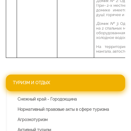
Домик № 2.
Одноэ
(три– 2-х местные)
домике имеется о
душ), горячее и х
Домик № 3.
Одноэ
на 2 спальных мес
оборудованная ку
холодное водосна
На территории н
мангала, автостоян
ТУРИЗМ И ОТДЫХ
Снежный край - Городокщина
Нормативный правовые акты в сфере туризма
Агроэкотуризм
Активный туризм