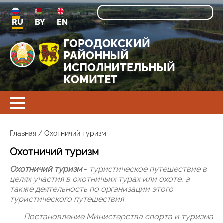
RU
BY
EN
ГОРОДОКСКИЙ
РАЙОННЫЙ
ИСПОЛНИТЕЛЬНЫЙ
КОМИТЕТ
Главная
/
Охотничий туризм
Охотничий туризм
Охотничий туризм
-
туристическое путешествие в
целях участия в охотничьих турах или охоте, а
также деятельность по организации этого
туристического путешествия
Постановление Министерства спорта и туризма