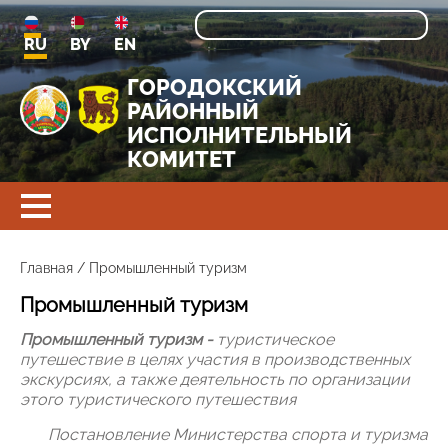
RU
BY
EN
ГОРОДОКСКИЙ
РАЙОННЫЙ
ИСПОЛНИТЕЛЬНЫЙ
КОМИТЕТ
Главная
/
Промышленный туризм
Промышленный туризм
Промышленный туризм -
туристическое
путешествие в целях участия в производственных
экскурсиях, а также деятельность по организации
этого туристического путешествия
Постановление Министерства спорта и туризма